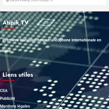
Lila LEFEVRE
29/07/2026
0
Atipik TV
Première télévision belge francophone internationale en
ligne.
Liens utiles
CSA
Publicité
Mentions légales