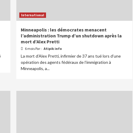
International
Minneapolis : les démocrates menacent
l’administration Trump d’un shutdown après la
mort d’Alex Pretti
6 mois Par :
Atipik info
é
La mort d’Alex Pretti, infirmier de 37 ans tué lors d’une
opération des agents fédéraux de l’immigration à
Minneapolis, a...