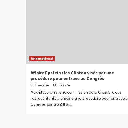
International
Affaire Epstein : les Clinton visés par une
procédure pour entrave au Congrès
7 mois Par :
Atipik info
Aux États-Unis, une commission de la Chambre des
représentants a engagé une procédure pour entrave 
Congrès contre Bill et...