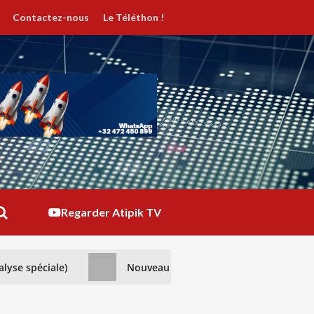
Contactez-nous
Le Téléthon !
Regarder Atipik TV
alyse spéciale)
Nouveau regard sur l’Algérie : Une re