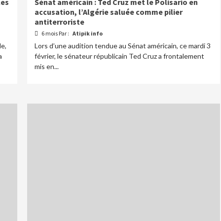
les
Sénat américain : Ted Cruz met le Polisario en
accusation, l’Algérie saluée comme pilier
antiterroriste
6 mois Par :
Atipik info
le,
Lors d’une audition tendue au Sénat américain, ce mardi 3
a
février, le sénateur républicain Ted Cruz a frontalement
mis en...