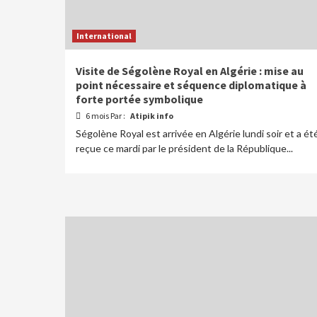
International
Visite de Ségolène Royal en Algérie : mise au
point nécessaire et séquence diplomatique à
forte portée symbolique
6 mois Par :
Atipik info
Ségolène Royal est arrivée en Algérie lundi soir et a ét
reçue ce mardi par le président de la République...