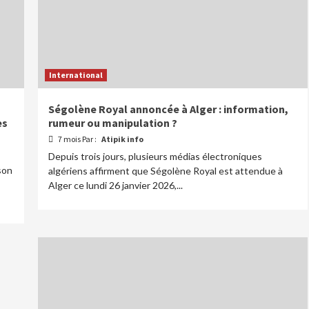
International
Ségolène Royal annoncée à Alger : information,
es
rumeur ou manipulation ?
7 mois Par :
Atipik info
Depuis trois jours, plusieurs médias électroniques
son
algériens affirment que Ségolène Royal est attendue à
Alger ce lundi 26 janvier 2026,...