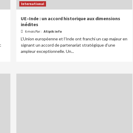
International
UE–Inde : un accord historique aux dimensions
inédites
6 mois Par :
Atipik info
L’Union européenne et l’Inde ont franchi un cap majeur en
c
signant un accord de partenariat stratégique d’une
ampleur exceptionnelle. Un...