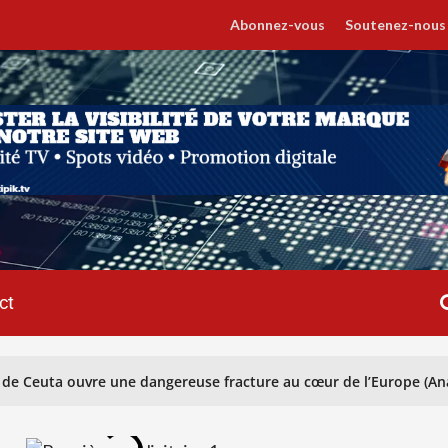
Abonnez-vous
Soutenez-nous
ct
re de Ceuta ouvre une dangereuse fracture au cœur de l’Europe (An