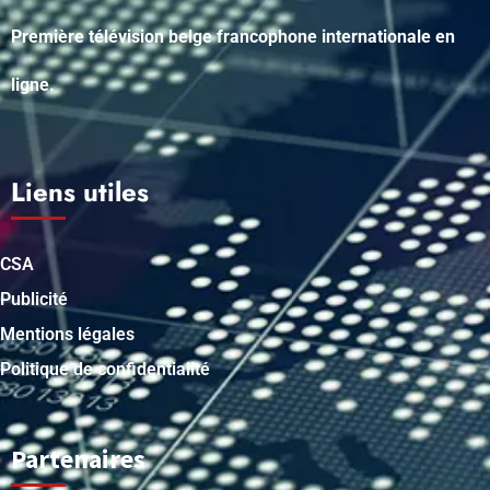
Première télévision belge francophone internationale en
ligne.
Liens utiles
CSA
Publicité
Mentions légales
Politique de confidentialité
Partenaires