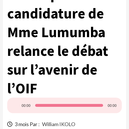
candidature de
Mme Lumumba
relance le débat
sur l’avenir de
l’OIF
Lecteur
00:00
00:00
audio
3 mois Par :
William IKOLO