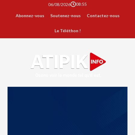
08:55
06/08/2026
Abonnez-vous
Soutenez-nous
Contactez-nous
Le Téléthon !
Osons voir le monde tel qu'il est.