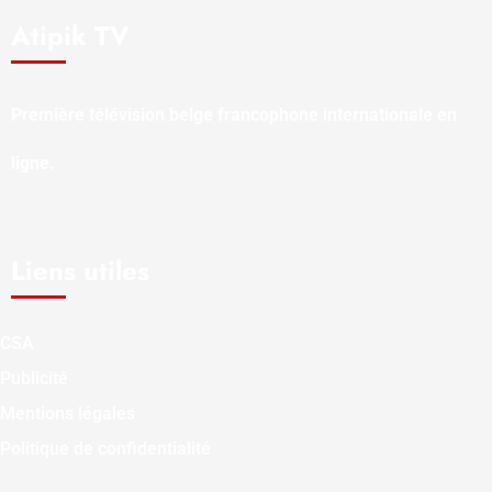
Atipik TV
Première télévision belge francophone internationale en
ligne.
Liens utiles
CSA
Publicité
Mentions légales
Politique de confidentialité