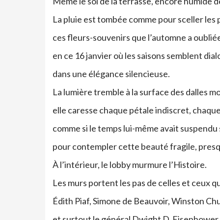
Même le sol de la terrasse, encore humide de
La pluie est tombée comme pour sceller les 
ces fleurs-souvenirs que l’automne a oubliée
en ce 16 janvier où les saisons semblent dial
dans une élégance silencieuse.
La lumière tremble à la surface des dalles mo
elle caresse chaque pétale indiscret, chaque 
comme si le temps lui-même avait suspendu 
pour contempler cette beauté fragile, presq
À l’intérieur, le lobby murmure l’Histoire.
Les murs portent les pas de celles et ceux qui
Édith Piaf, Simone de Beauvoir, Winston Chu
et surtout le général Dwight D. Eisenhower,