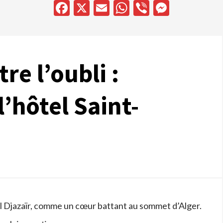
Facebook
X
Email
WhatsApp
Viber
Messen
re l’oubli :
l’hôtel Saint-
 El Djazaïr, comme un cœur battant au sommet d’Alger.