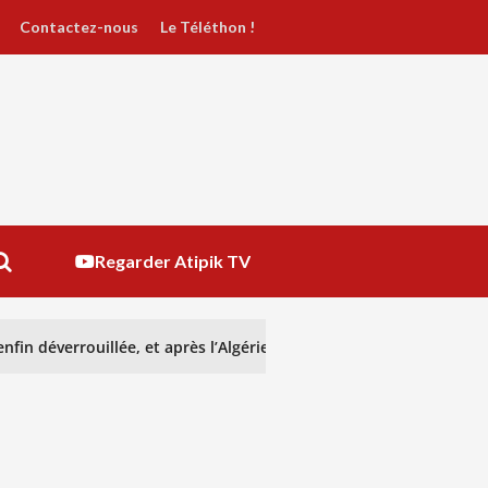
Contactez-nous
Le Téléthon !
Regarder Atipik TV
nfin déverrouillée, et après l’Algérie ?
GENOCOST : reco