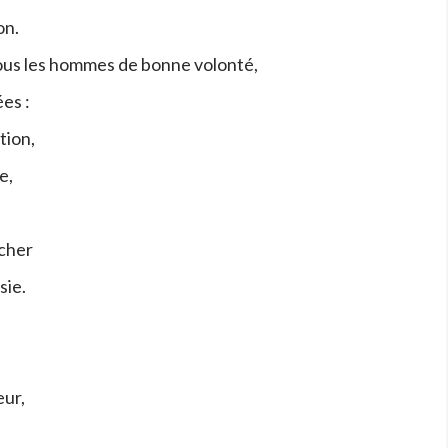
on.
 tous les hommes de bonne volonté,
es :
tion,
e,
rcher
sie.
eur,