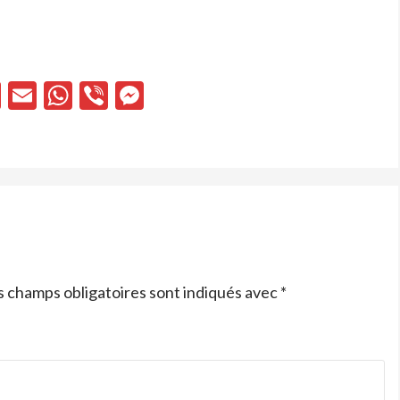
cebook
X
Email
WhatsApp
Viber
Messenger
s champs obligatoires sont indiqués avec
*