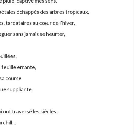
 pluie, captive mes sens.
pétales échappés des arbres tropicaux,
s, tardataires au cœur de l’hiver,
oguer sans jamais se heurter,
uillées,
feuille errante,
sa course
ue suppliante.
 ont traversé les siècles :
rchill…