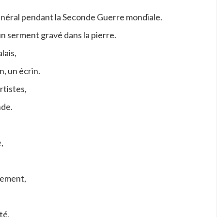
général pendant la Seconde Guerre mondiale.
n serment gravé dans la pierre.
lais,
, un écrin.
artistes,
nde.
,
rement,
té,