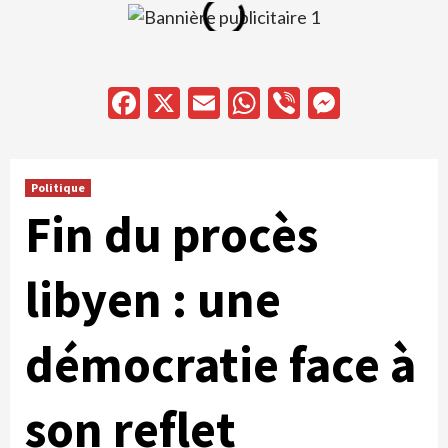
Facebook
X
Email
WhatsApp
Viber
Messen
Politique
Fin du procès
libyen : une
démocratie face à
son reflet