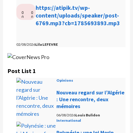
L
https://atipik.tv/wp-
0
0
e
content/uploads/speaker/post-
0
0
c
6769.mp3?cb=1785693893.mp3
:
:
0
0
t
0
0
e
u
02/08/2026
Lila LEFEVRE
r
a
u
Post List 1
d
Opinions
i
o
Nouveau regard sur l’Algérie
: Une rencontre, deux
mémoires
06/08/2026
Louis Bulidon
International
Polynésie : une loi Morin