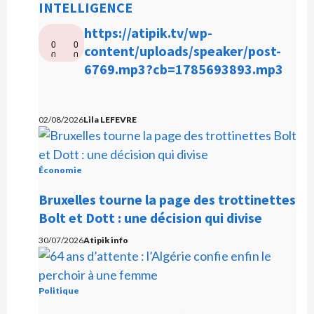
INTELLIGENCE
L
https://atipik.tv/wp-
0
0
e
content/uploads/speaker/post-
0
0
c
6769.mp3?cb=1785693893.mp3
:
:
0
0
t
0
0
e
u
02/08/2026
Lila LEFEVRE
r
a
Économie
u
d
Bruxelles tourne la page des trottinettes
i
Bolt et Dott : une décision qui divise
o
30/07/2026
Atipik info
Politique