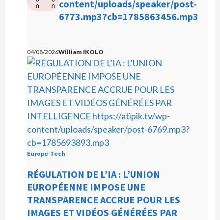
e
content/uploads/speaker/post-
0
0
c
6773.mp3?cb=1785863456.mp3
:
:
0
0
t
0
0
e
u
04/08/2026
William IKOLO
r
a
u
d
i
o
Europe
Tech
RÉGULATION DE L’IA : L’UNION
EUROPÉENNE IMPOSE UNE
TRANSPARENCE ACCRUE POUR LES
IMAGES ET VIDÉOS GÉNÉRÉES PAR