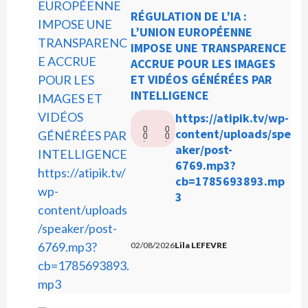
RÉGULATION DE L’IA :
L’UNION EUROPÉENNE
IMPOSE UNE TRANSPARENCE
ACCRUE POUR LES IMAGES
ET VIDÉOS GÉNÉRÉES PAR
INTELLIGENCE
L
https://atipik.tv/wp-
0
0
e
content/uploads/spe
0
0
:
:
c
aker/post-
0
0
0
0
t
6769.mp3?
e
cb=1785693893.mp
u
3
r
a
u
02/08/2026
Lila LEFEVRE
d
i
o