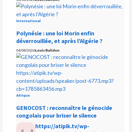
International
Polynésie : une loi Morin enfin
déverrouillée, et après l’Algérie ?
04/08/2026
Louis Bulidon
Afrique
GENOCOST : reconnaître le génocide
congolais pour briser le silence
L
https://atipik.tv/wp-
0
0