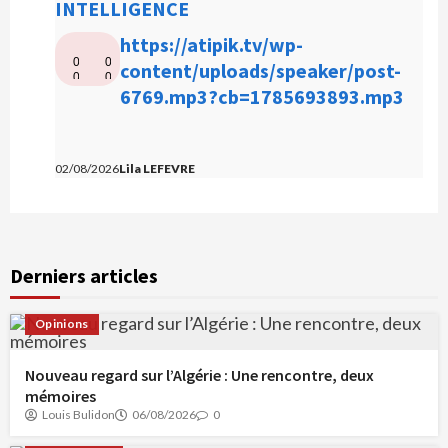
INTELLIGENCE
L
https://atipik.tv/wp-
0
0
e
content/uploads/speaker/post-
0
0
c
6769.mp3?cb=1785693893.mp3
:
:
0
0
t
0
0
e
u
02/08/2026
Lila LEFEVRE
r
a
u
Derniers articles
d
i
Opinions
o
Nouveau regard sur l’Algérie : Une rencontre, deux
mémoires
Louis Bulidon
06/08/2026
0