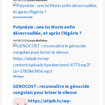
06/08/2026
Louis Bulidon
International
Polynésie : une loi Morin enfin
déverrouillée, et après l’Algérie ?
04/08/2026
Louis Bulidon
Afrique
GENOCOST : reconnaître le génocide
congolais pour briser le silence
L
https://atipik.tv/wp-
0
0