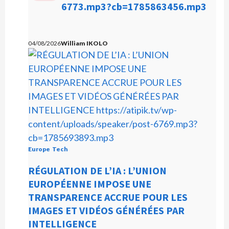
c
6773.mp3?cb=1785863456.mp3
:
:
0
0
t
0
0
e
u
04/08/2026
William IKOLO
r
a
u
d
i
o
Europe
Tech
RÉGULATION DE L’IA : L’UNION
EUROPÉENNE IMPOSE UNE
TRANSPARENCE ACCRUE POUR LES
IMAGES ET VIDÉOS GÉNÉRÉES PAR
INTELLIGENCE