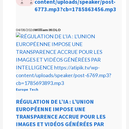
e
content/uploads/speaker/post-
0
0
c
6773.mp3?cb=1785863456.mp3
:
:
0
0
t
0
0
e
u
04/08/2026
William IKOLO
r
a
u
d
i
o
Europe
Tech
RÉGULATION DE L’IA : L’UNION
EUROPÉENNE IMPOSE UNE
TRANSPARENCE ACCRUE POUR LES
IMAGES ET VIDÉOS GÉNÉRÉES PAR