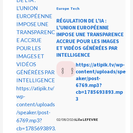
o
Europe
Tech
RÉGULATION DE L’IA :
L’UNION EUROPÉENNE
IMPOSE UNE TRANSPARENCE
ACCRUE POUR LES IMAGES
ET VIDÉOS GÉNÉRÉES PAR
INTELLIGENCE
L
https://atipik.tv/wp-
0
0
e
content/uploads/spe
0
2
:
:
c
aker/post-
0
5
0
0
t
6769.mp3?
e
cb=1785693893.mp
u
3
r
a
u
02/08/2026
Lila LEFEVRE
d
i