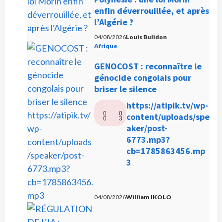
enfin déverrouillée, et après
l’Algérie ?
04/08/2026
Louis Bulidon
Afrique
GENOCOST : reconnaître le
génocide congolais pour
briser le silence
L
https://atipik.tv/wp-
0
0
e
content/uploads/spe
0
3
:
:
c
aker/post-
0
2
0
6
t
6773.mp3?
e
cb=1785863456.mp
u
3
r
a
u
04/08/2026
William IKOLO
d
i