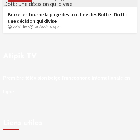
Bruxelles tourne la page des trottinettes Bolt et Dott :
une décision qui divise
Atipik info
30/07/2026
0
Atipik TV
Première télévision belge francophone internationale en
ligne.
Liens utiles