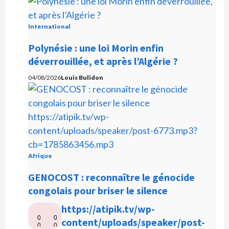
International
Polynésie : une loi Morin enfin
déverrouillée, et après l’Algérie ?
04/08/2026
Louis Bulidon
Afrique
GENOCOST : reconnaître le génocide
congolais pour briser le silence
L
https://atipik.tv/wp-
0
0
e
content/uploads/speaker/post-
0
0