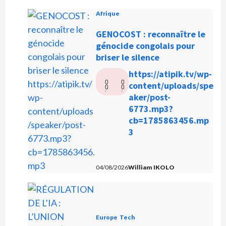
Afrique
GENOCOST : reconnaître le
génocide congolais pour
briser le silence
L
https://atipik.tv/wp-
0
0
e
content/uploads/spe
0
0
:
:
c
aker/post-
0
0
0
0
t
6773.mp3?
e
cb=1785863456.mp
u
3
r
a
u
04/08/2026
William IKOLO
d
i
o
Europe
Tech