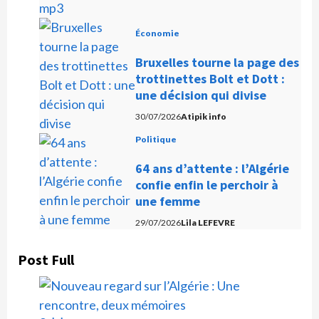
o
Économie
Bruxelles tourne la page des
trottinettes Bolt et Dott :
une décision qui divise
30/07/2026
Atipik info
Politique
64 ans d’attente : l’Algérie
confie enfin le perchoir à
une femme
29/07/2026
Lila LEFEVRE
Post Full