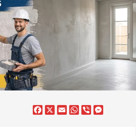
Facebook
X
Email
WhatsApp
Viber
Messen