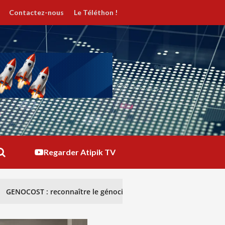
Contactez-nous
Le Téléthon !
Regarder Atipik TV
naître le génocide congolais pour briser le silence
R