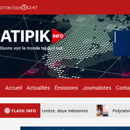
12:47
07/08/2026
Osons voir le monde tel qu'il est.
Accueil
Actualités
Émissions
Journalistes
Conta
 rencontre, deux mémoires
FLASH INFO
Polynésie : une loi Morin en