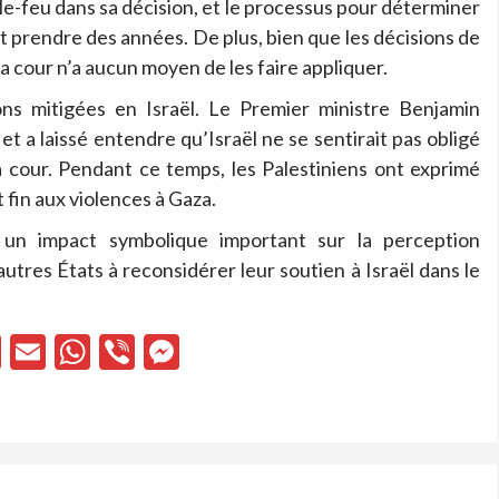
le-feu dans sa décision, et le processus pour déterminer
t prendre des années. De plus, bien que les décisions de
a cour n’a aucun moyen de les faire appliquer.
ons mitigées en Israël. Le Premier ministre Benjamin
et a laissé entendre qu’Israël ne se sentirait pas obligé
 cour. Pendant ce temps, les Palestiniens ont exprimé
t fin aux violences à Gaza.
r un impact symbolique important sur la perception
’autres États à reconsidérer leur soutien à Israël dans le
cebook
X
Email
WhatsApp
Viber
Messenger