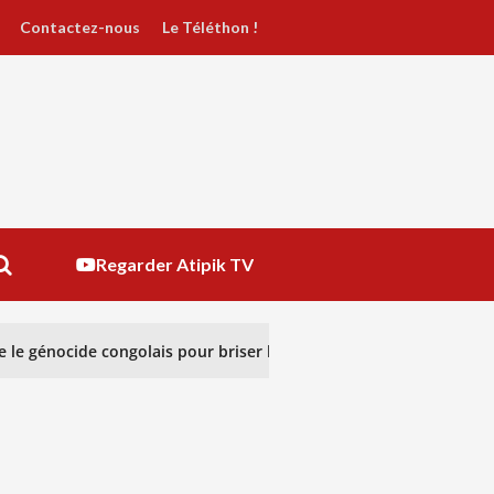
Contactez-nous
Le Téléthon !
Regarder Atipik TV
le génocide congolais pour briser le silence
RÉGULAT