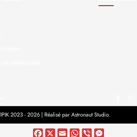
é
s légales
e de confidentialité
on !
PIK 2023 - 2026 | Réalisé par Astronaut Studio.
Facebook
X
Email
WhatsApp
Viber
Messen