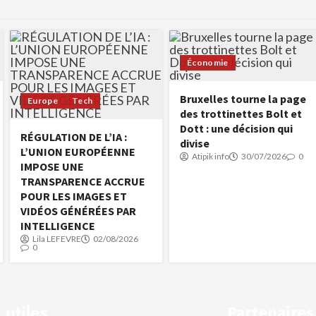
Économie
Bruxelles tourne la page
Europe
Tech
des trottinettes Bolt et
Dott : une décision qui
RÉGULATION DE L’IA :
divise
L’UNION EUROPÉENNE
Atipik info
30/07/2026
0
IMPOSE UNE
TRANSPARENCE ACCRUE
POUR LES IMAGES ET
VIDÉOS GÉNÉRÉES PAR
INTELLIGENCE
Lila LEFEVRE
02/08/2026
0
 utiles
Partenaires