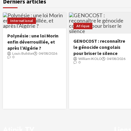
Derniers articles
International
Afrique
Polynésie : une loi Morin
GENOCOST : reconnaître
enfin déverrouillée, et
le génocide congolais
après l’Algérie ?
pour briser le silence
Louis Bulidon
04/08/2026
0
William IKOLO
04/08/2026
0
Atipik TV
Liens