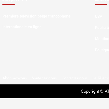
Première télévision belge francophone
CSA
internationale en ligne.
Publicit
Mention
Politiqu
Abonnez-vous
Soutenez-nous
Contactez-nous
Le Téléth
Copyright © ATI