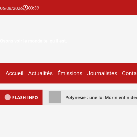
03:39
06/08/2026
Osons voir le monde tel qu'il est.
Accueil
Actualités
Émissions
Journalistes
Conta
FLASH INFO
Polynésie : une loi Morin enfin déve