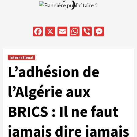
Facebook
X
Email
WhatsApp
Viber
Messen
International
L’adhésion de
l’Algérie aux
BRICS : Il ne faut
jamais dire jamais