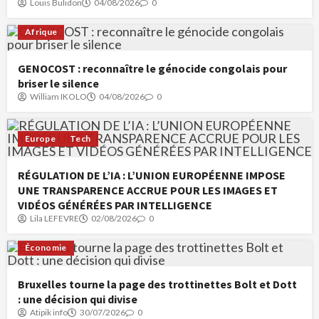
Louis Bulidon
04/08/2026
0
Afrique
GENOCOST : reconnaître le génocide congolais pour
briser le silence
William IKOLO
04/08/2026
0
Europe
Tech
RÉGULATION DE L’IA : L’UNION EUROPÉENNE IMPOSE
UNE TRANSPARENCE ACCRUE POUR LES IMAGES ET
VIDÉOS GÉNÉRÉES PAR INTELLIGENCE
Lila LEFEVRE
02/08/2026
0
Économie
Bruxelles tourne la page des trottinettes Bolt et Dott
: une décision qui divise
Atipik info
30/07/2026
0