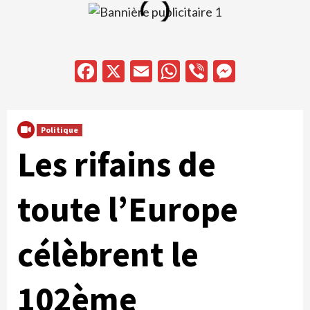
Facebook
X
Email
WhatsApp
Viber
Messen
Politique
Les rifains de
toute l’Europe
célèbrent le
102ème