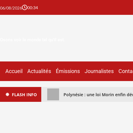
00:34
06/08/2026
Osons voir le monde tel qu'il est.
Accueil
Actualités
Émissions
Journalistes
Conta
FLASH INFO
Polynésie : une loi Morin enfin déve