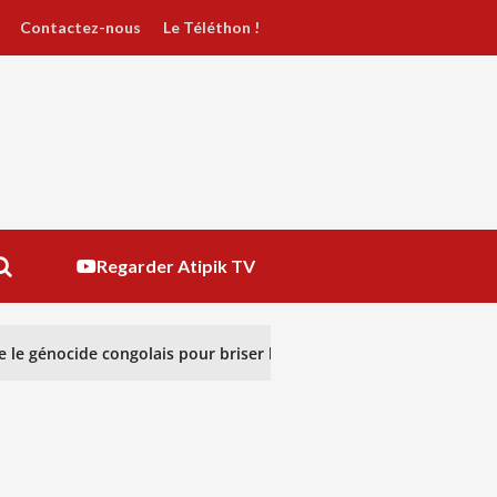
Contactez-nous
Le Téléthon !
Regarder Atipik TV
le génocide congolais pour briser le silence
RÉGULAT