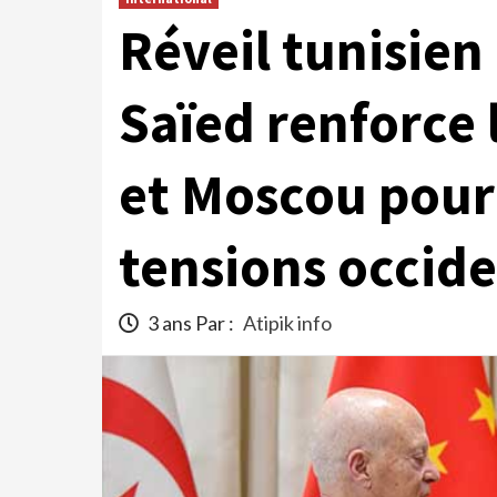
Réveil tunisien 
Saïed renforce 
et Moscou pour
tensions occide
3 ans Par :
Atipik info