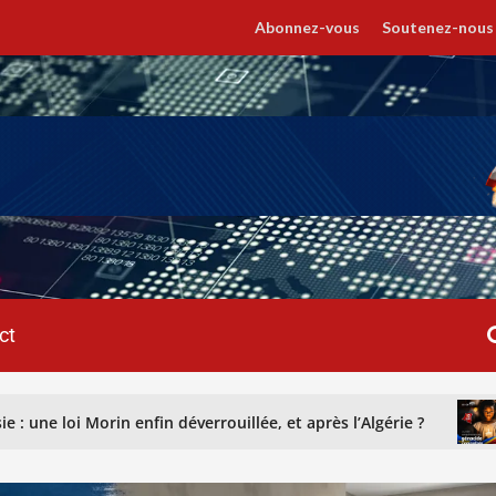
Abonnez-vous
Soutenez-nous
ct
fin déverrouillée, et après l’Algérie ?
GENOCOST : recon