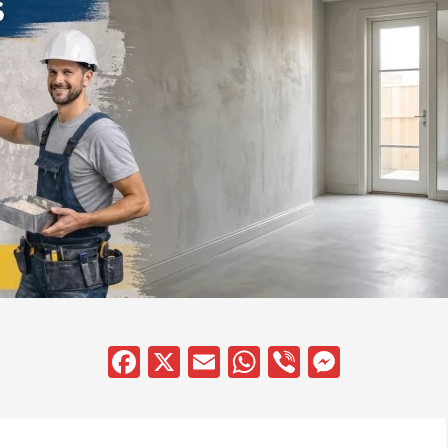
Facebook
X
Email
WhatsApp
Viber
Messen