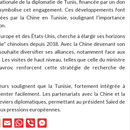
ationale de la diplomatie de Tunis, financée par un don
s, symbolise cet engagement. Ces développements font
ées par la Chine en Tunisie, soulignant l’importance
on.
Europe et des États-Unis, cherche à élargir ses horizons
oie” chinoises depuis 2018. Avec la Chine devenant son
souhaite diversifier ses alliances, notamment face aux
es visites de haut niveau, telles que celle du ministre
Lavrov, renforcent cette stratégie de recherche de
urs soulignent que la Tunisie, fortement intégrée à
enter facilement. Les partenariats avec la Chine et la
viers diplomatiques, permettant au président Saïed de
e aux pressions européennes.
cebook
X
Email
WhatsApp
Viber
Messenger