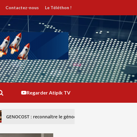
Contactez-nous
Le Téléthon !
Regarder Atipik TV
naître le génocide congolais pour briser le silence
R