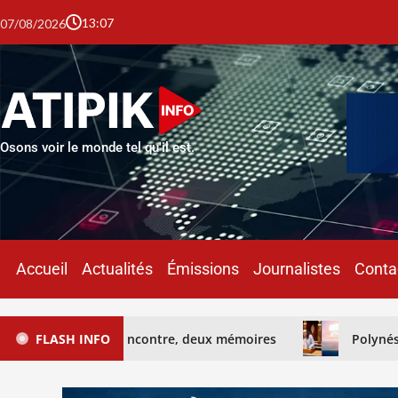
13:07
07/08/2026
Osons voir le monde tel qu'il est.
Accueil
Actualités
Émissions
Journalistes
Conta
 rencontre, deux mémoires
FLASH INFO
Polynésie : une loi Morin en