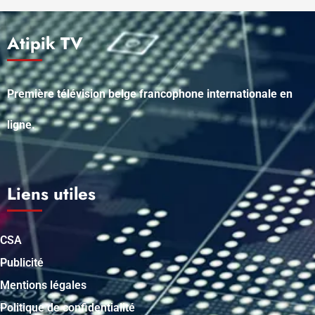
Atipik TV
Première télévision belge francophone internationale en
ligne.
Liens utiles
CSA
Publicité
Mentions légales
Politique de confidentialité