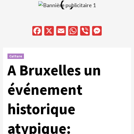
Facebook
X
Email
WhatsApp
Viber
Messen
Culture
A Bruxelles un
événement
historique
atypique: