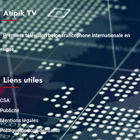
Atipik TV
Première télévision belge francophone internationale en
ligne.
Liens utiles
CSA
Publicité
Mentions légales
Politique de confidentialité