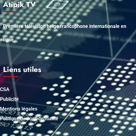
Atipik TV
Première télévision belge francophone internationale en
ligne.
Liens utiles
CSA
Publicité
Mentions légales
Politique de confidentialité