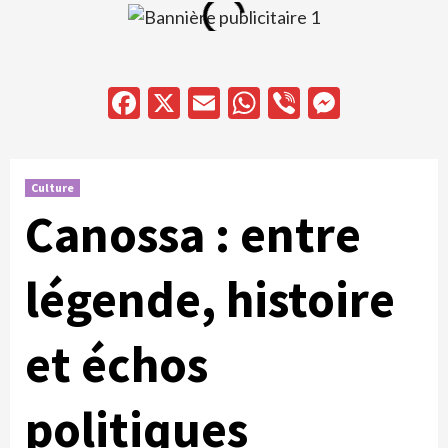
Facebook
X
Email
WhatsApp
Viber
Messen
Culture
Canossa : entre
légende, histoire
et échos
politiques