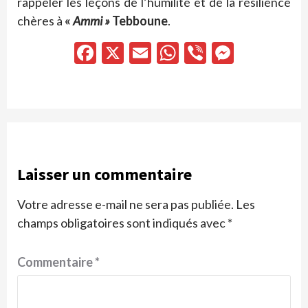
rappeler les leçons de l’humilité et de la résilience
chères à
«
Ammi »
Tebboune
.
Facebook
X
Email
WhatsApp
Viber
Messen
Laisser un commentaire
Votre adresse e-mail ne sera pas publiée.
Les
champs obligatoires sont indiqués avec
*
Commentaire
*