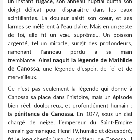
un instant fugace, son anneau nuptial quitta son
doigt délicat pour disparaître dans les eaux
scintillantes. La douleur saisit son cœur, et ses
larmes se mêlèrent à l’eau claire. Mais en un geste
de foi, elle fit un vœu suprême… Un poisson
argenté, tel un miracle, surgit des profondeurs,
ramenant l’anneau perdu à sa main
tremblante.
Ainsi naquit la légende de Mathilde
de Canossa
, une légende d’espoir, de foi et de
merveilleux.
Ce n’est pas seulement la légende qui donne à
Canossa sa place dans l’histoire, mais un épisode
bien réel, douloureux, et profondément humain :
la
pénitence de Canossa
. En 1077, sous un ciel
chargé de neige, l’empereur du Saint-Empire
romain germanique, Henri IV, humilié et désespéré,
fit le long chemin jusqu’au château de Canossa. Il