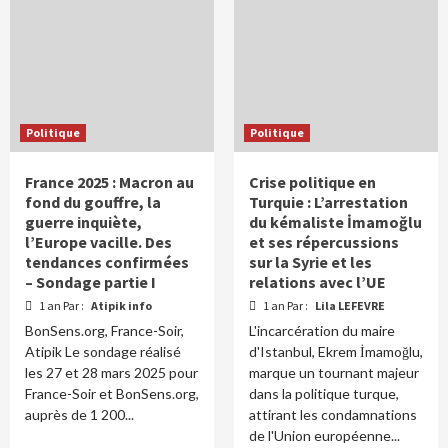
Politique
Politique
France 2025 : Macron au
Crise politique en
fond du gouffre, la
Turquie : L’arrestation
guerre inquiète,
du kémaliste İmamoğlu
l’Europe vacille. Des
et ses répercussions
tendances confirmées
sur la Syrie et les
– Sondage partie I
relations avec l’UE
1 an Par :
Atipik info
1 an Par :
Lila LEFEVRE
BonSens.org, France-Soir,
L'incarcération du maire
Atipik Le sondage réalisé
d'Istanbul, Ekrem İmamoğlu,
les 27 et 28 mars 2025 pour
marque un tournant majeur
France-Soir et BonSens.org,
dans la politique turque,
auprès de 1 200...
attirant les condamnations
de l'Union européenne...