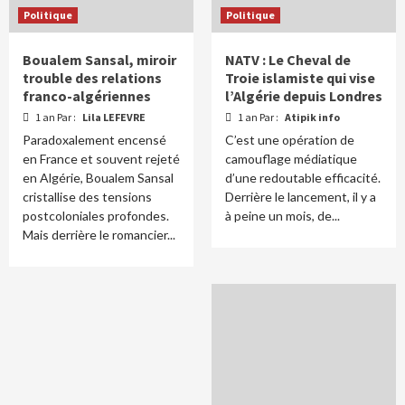
Politique
Politique
Boualem Sansal, miroir
NATV : Le Cheval de
trouble des relations
Troie islamiste qui vise
franco-algériennes
l’Algérie depuis Londres
1 an Par :
Lila LEFEVRE
1 an Par :
Atipik info
Paradoxalement encensé
C’est une opération de
en France et souvent rejeté
camouflage médiatique
en Algérie, Boualem Sansal
d’une redoutable efficacité.
cristallise des tensions
Derrière le lancement, il y a
postcoloniales profondes.
à peine un mois, de...
Mais derrière le romancier...