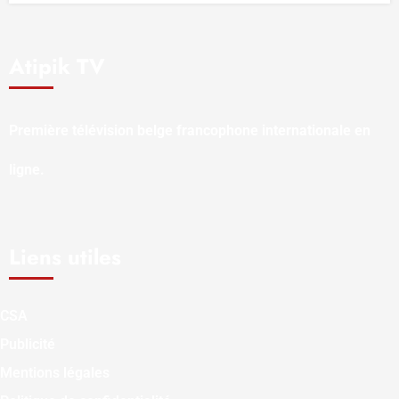
Atipik TV
Première télévision belge francophone internationale en
ligne.
Liens utiles
CSA
Publicité
Mentions légales