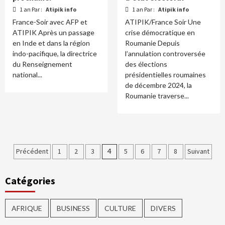
1 an Par :
Atipik info
1 an Par :
Atipik info
France-Soir avec AFP et
ATIPIK/France Soir Une
ATIPIK Après un passage
crise démocratique en
en Inde et dans la région
Roumanie Depuis
indo-pacifique, la directrice
l’annulation controversée
du Renseignement
des élections
national...
présidentielles roumaines
de décembre 2024, la
Roumanie traverse...
Précédent
1
2
3
4
5
6
7
8
Suivant
Catégories
AFRIQUE
BUSINESS
CULTURE
DIVERS