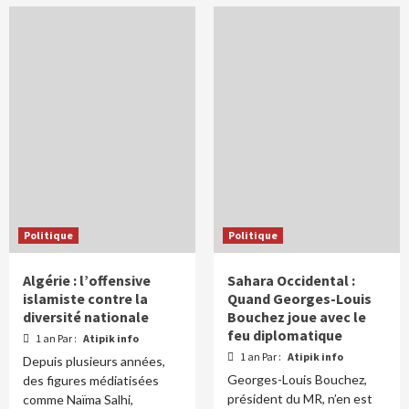
Politique
Politique
Algérie : l’offensive
Sahara Occidental :
islamiste contre la
Quand Georges-Louis
diversité nationale
Bouchez joue avec le
feu diplomatique
1 an Par :
Atipik info
1 an Par :
Atipik info
Depuis plusieurs années,
Georges-Louis Bouchez,
des figures médiatisées
président du MR, n’en est
comme Naïma Salhi,