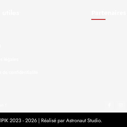
 utiles
Partenaires
é
s légales
e de confidentialité
on !
PIK 2023 - 2026 | Réalisé par Astronaut Studio.