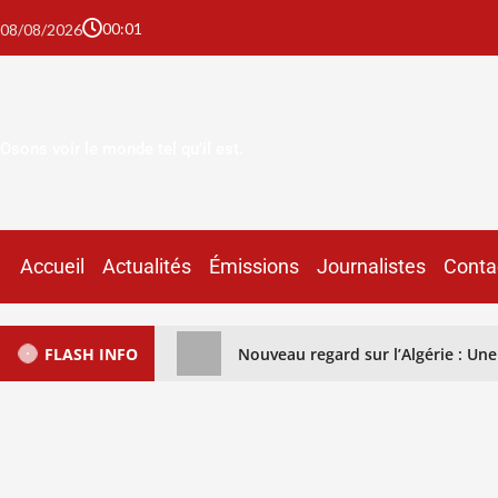
00:01
08/08/2026
Osons voir le monde tel qu'il est.
Accueil
Actualités
Émissions
Journalistes
Conta
FLASH INFO
Nouveau regard sur l’Algérie : U