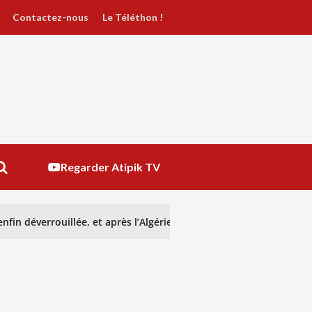
Contactez-nous
Le Téléthon !
Regarder Atipik TV
nfin déverrouillée, et après l’Algérie ?
GENOCOST : reco