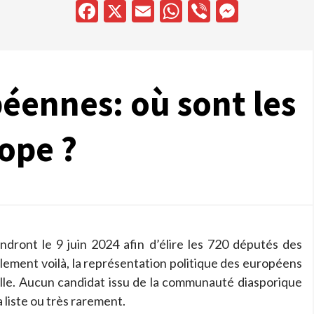
Facebook
X
Email
WhatsApp
Viber
Messen
éennes: où sont les
ope ?
dront le 9 juin 2024 afin d’élire les 720 députés des
ulement voilà, la représentation politique des européens
nulle. Aucun candidat issu de la communauté diasporique
a liste ou très rarement.