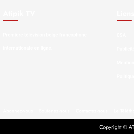
Atipik TV
Liens
Première télévision belge francophone
CSA
internationale en ligne.
Publicit
Mention
Politiqu
Abonnez-vous
Soutenez-nous
Contactez-nous
Le Téléth
Copyright © ATI