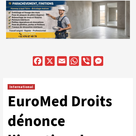
Facebook
X
Email
WhatsApp
Viber
Messen
International
EuroMed Droits
dénonce