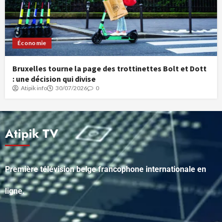
Économie
Bruxelles tourne la page des trottinettes Bolt et Dott
: une décision qui divise
Atipik info
30/07/2026
0
Atipik TV
Première télévision belge francophone internationale en
ligne.