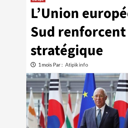
L’Union europé
Sud renforcent 
stratégique
1 mois Par :
Atipik info