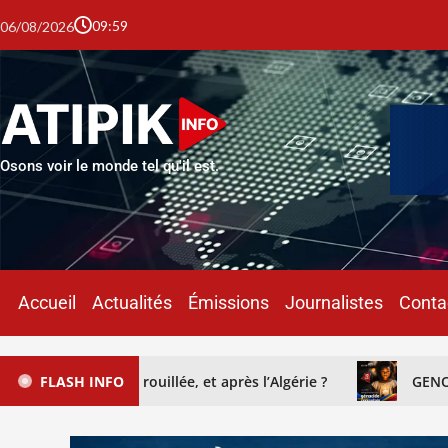
09:59
06/08/2026
Osons voir le monde tel qu'il est.
Accueil
Actualités
Émissions
Journalistes
Conta
rouillée, et après l’Algérie ?
FLASH INFO
GENOCOST : reconnaître l