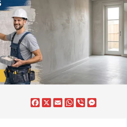
Facebook
X
Email
WhatsApp
Viber
Messen