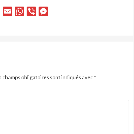
cebook
X
Email
WhatsApp
Viber
Messenger
s champs obligatoires sont indiqués avec
*