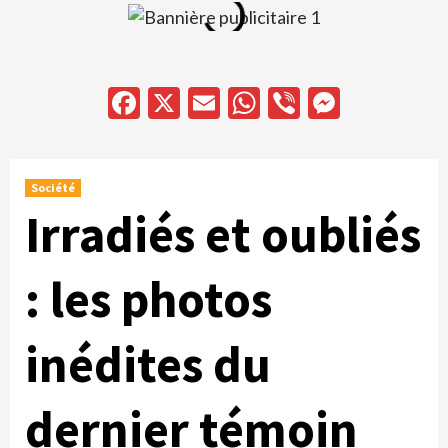
Facebook
X
Email
WhatsApp
Viber
Messen
Société
Irradiés et oubliés
: les photos
inédites du
dernier témoin