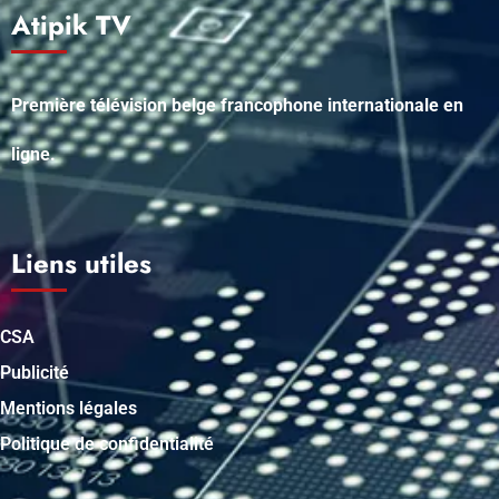
Atipik TV
Première télévision belge francophone internationale en
ligne.
Liens utiles
CSA
Publicité
Mentions légales
Politique de confidentialité