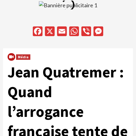
Facebook
X
Email
WhatsApp
Viber
Messen
Média
Jean Quatremer :
Quand
l’arrogance
française tente de