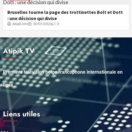
Bruxelles tourne la page des trottinettes Bolt et Dott
: une décision qui divise
Atipik info
30/07/2026
0
Atipik TV
Première télévision belge francophone internationale en
ligne.
Liens utiles