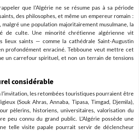
rappeler que l’Algérie ne se résume pas à sa période
 saints, des philosophes, et même un empereur romain :
e, malgré une population majoritairement musulmane, la
rté de culte. Une minorité chrétienne algérienne vit
es lieux saints — comme la cathédrale Saint-Augustin
en profondément enraciné. Tebboune veut mettre cet
e un carrefour spirituel, et non un terrain de tensions
urel considérable
l’invitation, les retombées touristiques pourraient être
gieux (Souk Ahras, Annaba, Tipasa, Timgad, Djemila),
ur pèlerins, historiens, universitaires, valorisation du
ore peu connu du grand public. L’Algérie possède une
une telle visite papale pourrait servir de déclencheur