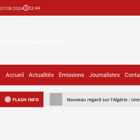
12:44
07/08/2026
Osons voir le monde tel qu'il est.
Accueil
Actualités
Émissions
Journalistes
Conta
FLASH INFO
Nouveau regard sur l’Algérie : U