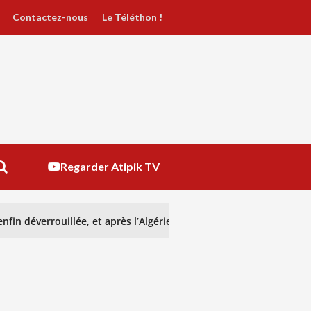
Contactez-nous
Le Téléthon !
Regarder Atipik TV
nfin déverrouillée, et après l’Algérie ?
GENOCOST : reco