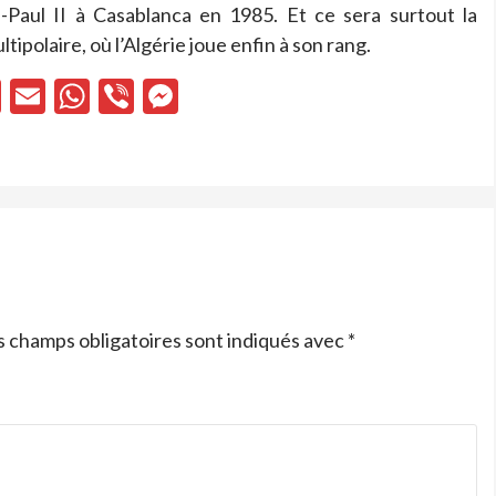
-Paul II à Casablanca en 1985. Et ce sera surtout la
polaire, où l’Algérie joue enfin à son rang.
cebook
X
Email
WhatsApp
Viber
Messenger
s champs obligatoires sont indiqués avec
*