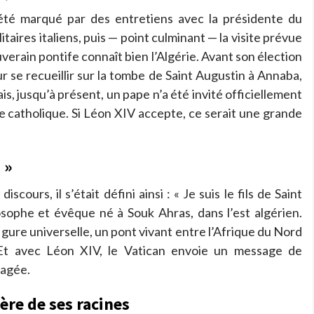
é marqué par des entretiens avec la présidente du
taires italiens, puis — point culminant — la visite prévue
erain pontife connaît bien l’Algérie. Avant son élection
ur se recueillir sur la tombe de Saint Augustin à Annaba,
ais, jusqu’à présent, un pape n’a été invité officiellement
ise catholique. Si Léon XIV accepte, ce serait une grande
 »
cours, il s’était défini ainsi : « Je suis le fils de Saint
sophe et évêque né à Souk Ahras, dans l’est algérien.
igure universelle, un pont vivant entre l’Afrique du Nord
. Et avec Léon XIV, le Vatican envoie un message de
tagée.
ière de ses racines