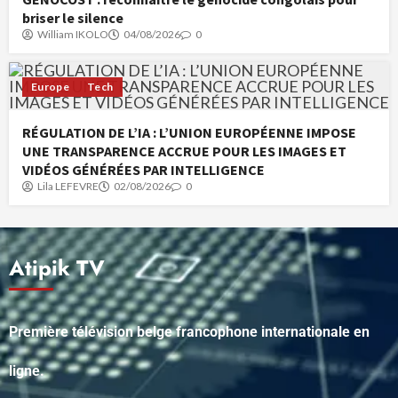
briser le silence
William IKOLO
04/08/2026
0
Europe
Tech
RÉGULATION DE L’IA : L’UNION EUROPÉENNE IMPOSE
UNE TRANSPARENCE ACCRUE POUR LES IMAGES ET
VIDÉOS GÉNÉRÉES PAR INTELLIGENCE
Lila LEFEVRE
02/08/2026
0
Atipik TV
Première télévision belge francophone internationale en
ligne.