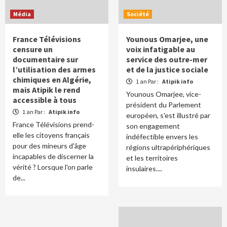
Média
Société
France Télévisions
Younous Omarjee, une
censure un
voix infatigable au
documentaire sur
service des outre-mer
l’utilisation des armes
et de la justice sociale
chimiques en Algérie,
1 an Par :
Atipik info
mais Atipik le rend
Younous Omarjee, vice-
accessible à tous
président du Parlement
1 an Par :
Atipik info
européen, s'est illustré par
France Télévisions prend-
son engagement
elle les citoyens français
indéfectible envers les
pour des mineurs d'âge
régions ultrapériphériques
incapables de discerner la
et les territoires
vérité ? Lorsque l'on parle
insulaires....
de...