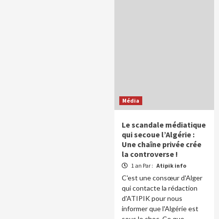
Média
Le scandale médiatique
qui secoue l’Algérie :
Une chaîne privée crée
la controverse !
1 an Par :
Atipik info
C'est une consœur d'Alger
qui contacte la rédaction
d'ATIPIK pour nous
informer que l'Algérie est
sous le choc. Ce que...