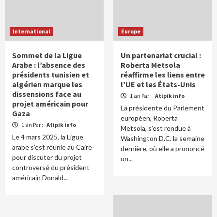
International
Europe
Sommet de la Ligue
Un partenariat crucial :
Arabe : l’absence des
Roberta Metsola
présidents tunisien et
réaffirme les liens entre
algérien marque les
l’UE et les États-Unis
dissensions face au
1 an Par :
Atipik info
projet américain pour
La présidente du Parlement
Gaza
européen, Roberta
1 an Par :
Atipik info
Metsola, s’est rendue à
Le 4 mars 2025, la Ligue
Washington D.C. la semaine
arabe s’est réunie au Caire
dernière, où elle a prononcé
pour discuter du projet
un...
controversé du président
américain Donald...