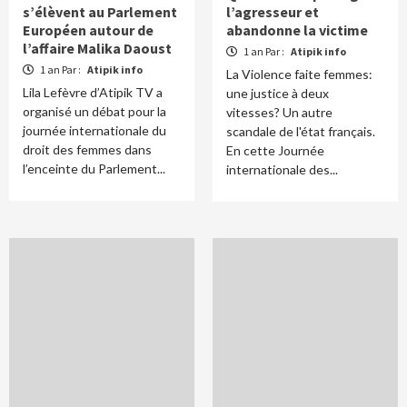
s’élèvent au Parlement
l’agresseur et
Européen autour de
abandonne la victime
l’affaire Malika Daoust
1 an Par :
Atipik info
1 an Par :
Atipik info
La Violence faite femmes:
Lila Lefèvre d’Atipik TV a
une justice à deux
organisé un débat pour la
vitesses? Un autre
journée internationale du
scandale de l'état français.
droit des femmes dans
En cette Journée
l’enceinte du Parlement...
internationale des...