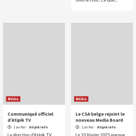
Média
Média
Communiqué officiel
Le CSA belge rejoint le
d’Atipik TV
nouveau Media Board
1 an Par :
Atipik info
1 an Par :
Atipik info
La direction d'Atipik TV
Le 10 février 2025 marque