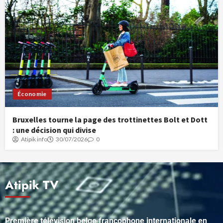
Économie
Bruxelles tourne la page des trottinettes Bolt et Dott
: une décision qui divise
Atipik info
30/07/2026
0
Atipik TV
Première télévision belge francophone internationale en