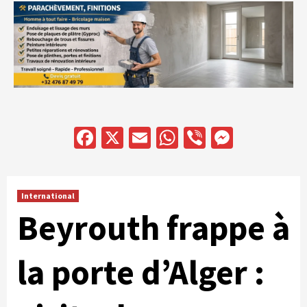
Facebook
X
Email
WhatsApp
Viber
Messen
International
Beyrouth frappe à
la porte d’Alger :