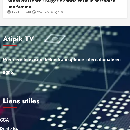
64 ans d’attente : l’Algérie confie enfin le perchoir à
une femme
Lila LEFEVRE
29/07/2026
0
Atipik TV
Première télévision belge francophone internationale en
ligne.
Liens utiles
CSA
Publicité