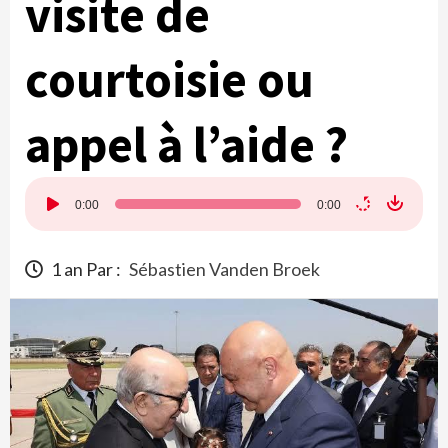
visite de
courtoisie ou
appel à l’aide ?
Lecteur
0:00
0:00
audio
1 an Par :
Sébastien Vanden Broek