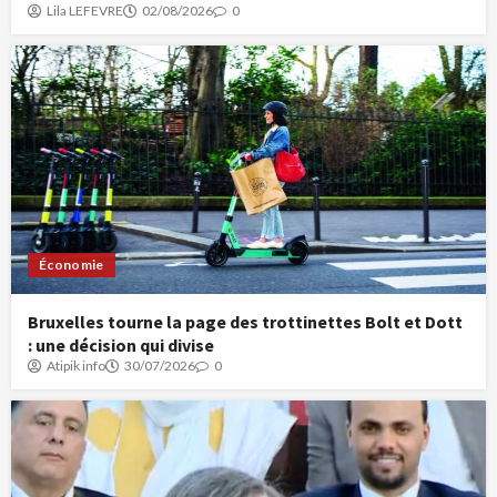
Lila LEFEVRE
02/08/2026
0
Économie
Bruxelles tourne la page des trottinettes Bolt et Dott
: une décision qui divise
Atipik info
30/07/2026
0