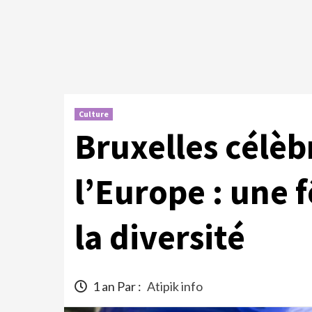
Culture
Bruxelles célèb
l’Europe : une f
la diversité
1 an Par :
Atipik info