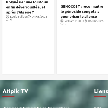
Polynésie : une loi Morin
GENOCOST : reconnaître
enfin déverrouillée, et
le génocide congolais
après l’Algérie ?
pour briser le silence
Louis Bulidon
04/08/2026
0
William IKOLO
04/08/2026
0
Atipik TV
Liens