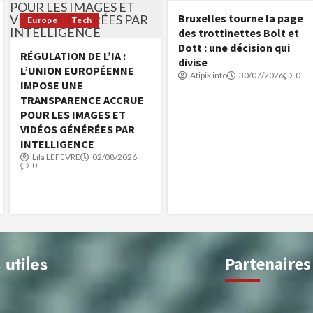
Bruxelles tourne la page
Europe
Tech
des trottinettes Bolt et
Dott : une décision qui
RÉGULATION DE L’IA :
divise
L’UNION EUROPÉENNE
Atipik info
30/07/2026
0
IMPOSE UNE
TRANSPARENCE ACCRUE
POUR LES IMAGES ET
VIDÉOS GÉNÉRÉES PAR
INTELLIGENCE
Lila LEFEVRE
02/08/2026
0
 utiles
Partenaires