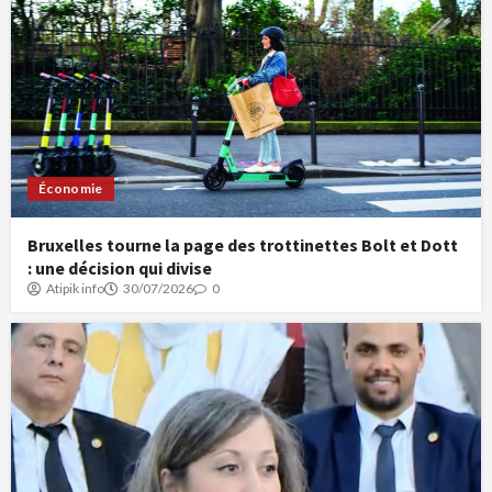
Économie
Bruxelles tourne la page des trottinettes Bolt et Dott
: une décision qui divise
Atipik info
30/07/2026
0