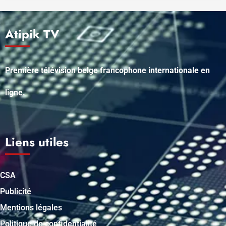
Atipik TV
Première télévision belge francophone internationale en
ligne.
Liens utiles
CSA
Publicité
Mentions légales
Politique de confidentialité