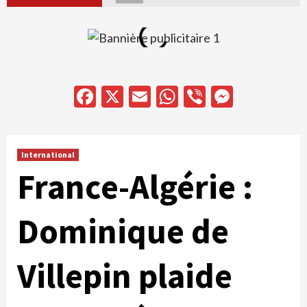
Facebook
X
Email
WhatsApp
Viber
Messen
International
France-Algérie :
Dominique de
Villepin plaide