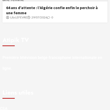
64 ans d’attente : l’Algérie confie enfin le perchoir à
une femme
Lila LEFEVRE
29/07/2026
0
Atipik TV
Première télévision belge francophone internationale en
ligne.
Liens utiles
CSA