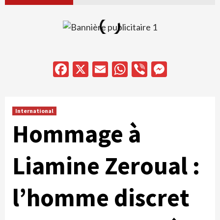
Facebook
X
Email
WhatsApp
Viber
Messen
International
Hommage à
Liamine Zeroual :
l’homme discret