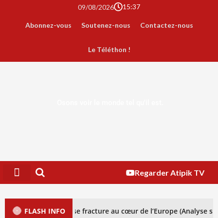
15:37
09/08/2026
Abonnez-vous
Soutenez-nous
Contactez-nous
Le Téléthon !
Osons voir le monde tel qu'il est.
Regarder Atipik TV
 dangereuse fracture au cœur de l’Europe (Analyse spéciale)
FLASH INFO