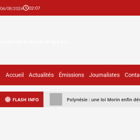
02:07
06/08/2026
Osons voir le monde tel qu'il est.
Accueil
Actualités
Émissions
Journalistes
Conta
FLASH INFO
Polynésie : une loi Morin enfin déve