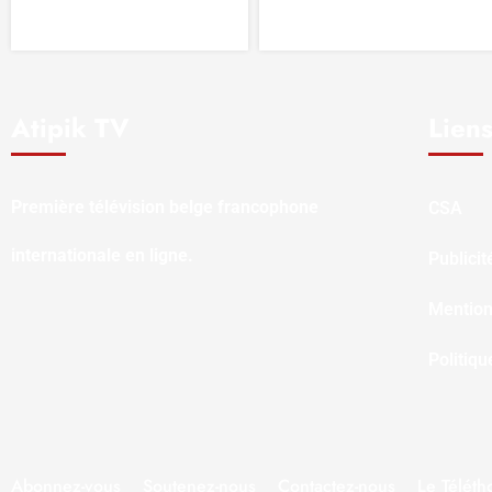
Atipik TV
Liens
Première télévision belge francophone
CSA
internationale en ligne.
Publicit
Mention
Politiqu
Abonnez-vous
Soutenez-nous
Contactez-nous
Le Téléth