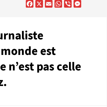
Facebook
X
Email
WhatsApp
Viber
Messen
urnaliste
 monde est
e n’est pas celle
z.