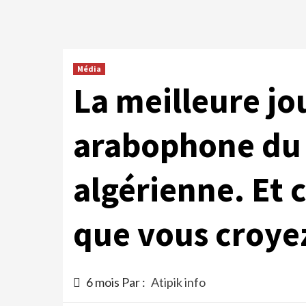
Média
La meilleure jo
arabophone du
algérienne. Et c
que vous croye
6 mois Par :
Atipik info