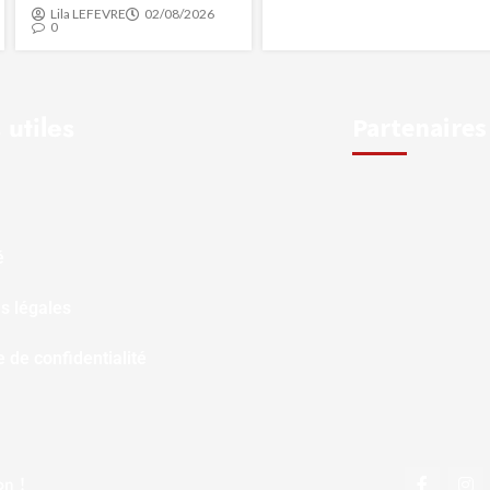
Lila LEFEVRE
02/08/2026
0
 utiles
Partenaires
é
s légales
e de confidentialité
on !