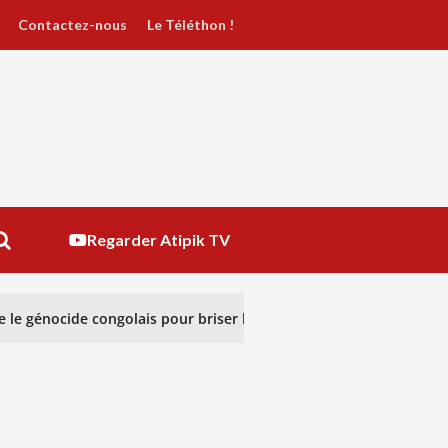
Contactez-nous
Le Téléthon !
Regarder Atipik TV
le génocide congolais pour briser le silence
RÉGULAT