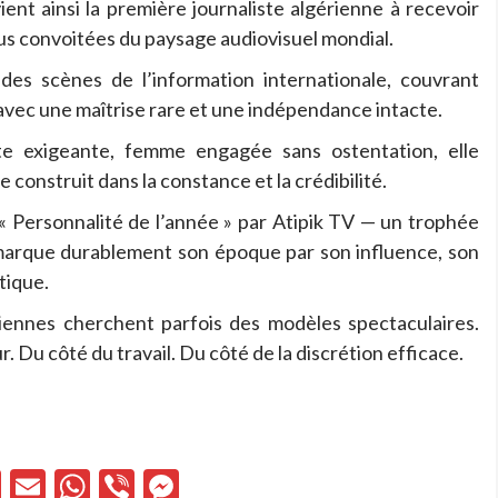
ient ainsi la première journaliste algérienne à recevoir
plus convoitées du paysage audiovisuel mondial.
des scènes de l’information internationale, couvrant
x avec une maîtrise rare et une indépendance intacte.
te exigeante, femme engagée sans ostentation, elle
e construit dans la constance et la crédibilité.
ée « Personnalité de l’année » par Atipik TV — un trophée
arque durablement son époque par son influence, son
tique.
iennes cherchent parfois des modèles spectaculaires.
r. Du côté du travail. Du côté de la discrétion efficace.
cebook
X
Email
WhatsApp
Viber
Messenger