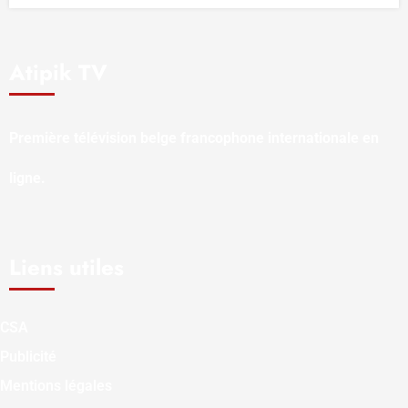
Atipik TV
Première télévision belge francophone internationale en
ligne.
Liens utiles
CSA
Publicité
Mentions légales