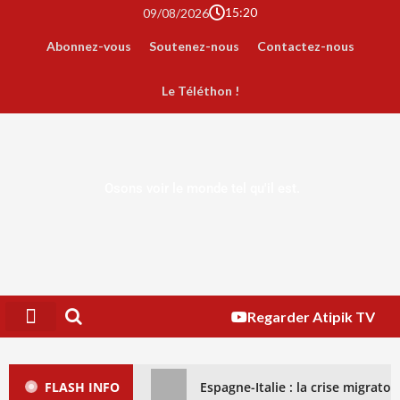
15:20
09/08/2026
Abonnez-vous
Soutenez-nous
Contactez-nous
Le Téléthon !
Osons voir le monde tel qu'il est.
Regarder Atipik TV
FLASH INFO
Espagne-Italie : la crise migrat