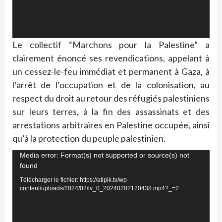
Le collectif “Marchons pour la Palestine” a
clairement énoncé ses revendications, appelant à
un cessez-le-feu immédiat et permanent à Gaza, à
l’arrêt de l’occupation et de la colonisation, au
respect du droit au retour des réfugiés palestiniens
sur leurs terres, à la fin des assassinats et des
arrestations arbitraires en Palestine occupée, ainsi
qu’à la protection du peuple palestinien.
Lecteur
Media error: Format(s) not supported or source(s) not
found
vidéo
Télécharger le fichier: https://atipik.tv/wp-
content/uploads/2024/02/lv_0_20240202120438.mp4?_=2