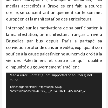
médias accrédités à Bruxelles ont fait la sourde
oreille, se concentrant uniquement sur le sommet
européen et la manifestation des agriculteurs.
Interrogé sur les motivations de sa participation à
la manifestation, un manifestant français arrivé à
Bruxelles par bus depuis Paris a partagé sa
conviction profonde dans une vidéo, expliquant son
soutien à la cause palestinienne au nom du droit à la
vie des Palestiniens et contre ce qu’il qualifie
d’impunité du gouvernement israélien :
Lecteur
Media error: Format(s) not supported or source(s) not
found
vidéo
Télécharger le fichier: https://atipik.tv/wp-
content/uploads/2024/02/lv_0_20240202115422.mp4?_=1