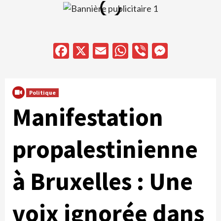
Facebook
X
Email
WhatsApp
Viber
Messen
Politique
Manifestation
propalestinienne
à Bruxelles : Une
voix ignorée dans