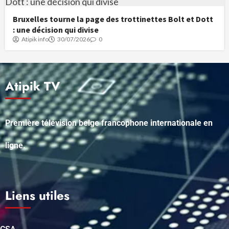
Bruxelles tourne la page des trottinettes Bolt et Dott
: une décision qui divise
Atipik info
30/07/2026
0
Atipik TV
Première télévision belge francophone internationale en
ligne.
Liens utiles