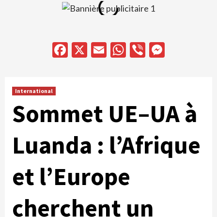
Facebook
X
Email
WhatsApp
Viber
Messen
International
Sommet UE–UA à
Luanda : l’Afrique
et l’Europe
cherchent un