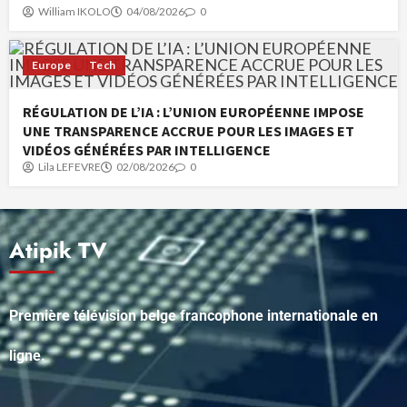
William IKOLO
04/08/2026
0
Europe
Tech
RÉGULATION DE L’IA : L’UNION EUROPÉENNE IMPOSE
UNE TRANSPARENCE ACCRUE POUR LES IMAGES ET
VIDÉOS GÉNÉRÉES PAR INTELLIGENCE
Lila LEFEVRE
02/08/2026
0
Atipik TV
Première télévision belge francophone internationale en
ligne.