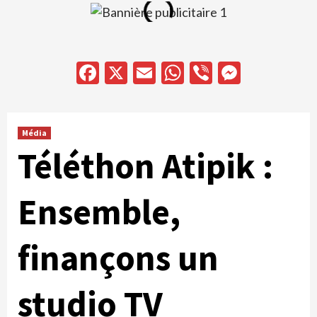
Facebook
X
Email
WhatsApp
Viber
Messen
Média
Téléthon Atipik :
Ensemble,
finançons un
studio TV