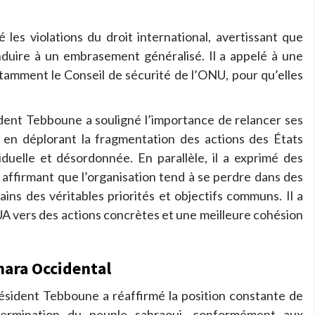
les violations du droit international, avertissant que
onduire à un embrasement généralisé. Il a appelé à une
otamment le Conseil de sécurité de l’ONU, pour qu’elles
ident Tebboune a souligné l’importance de relancer ses
en déplorant la fragmentation des actions des États
uelle et désordonnée. En parallèle, il a exprimé des
), affirmant que l’organisation tend à se perdre dans des
icains des véritables priorités et objectifs communs. Il a
’UA vers des actions concrètes et une meilleure cohésion
ahara Occidental
résident Tebboune a réaffirmé la position constante de
étermination du peuple sahraoui, conformément aux