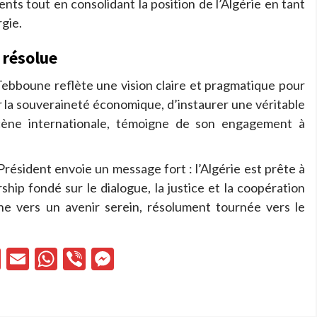
ts tout en consolidant la position de l’Algérie en tant
rgie.
 résolue
Tebboune reflète une vision claire et pragmatique pour
er la souveraineté économique, d’instaurer une véritable
scène internationale, témoigne de son engagement à
résident envoie un message fort : l’Algérie est prête à
ship fondé sur le dialogue, la justice et la coopération
he vers un avenir serein, résolument tournée vers le
cebook
X
Email
WhatsApp
Viber
Messenger