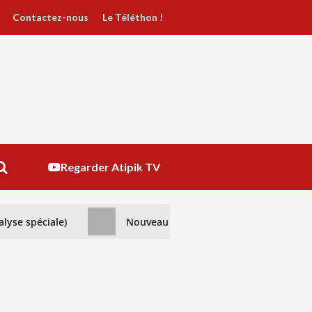
Contactez-nous
Le Téléthon !
Regarder Atipik TV
alyse spéciale)
Nouveau regard sur l’Algérie : Une re