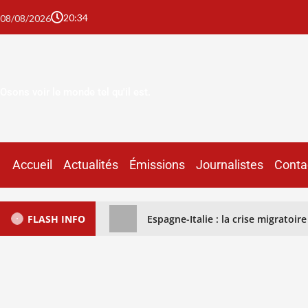
20:34
08/08/2026
Osons voir le monde tel qu'il est.
Accueil
Actualités
Émissions
Journalistes
Conta
FLASH INFO
Espagne-Italie : la crise migratoi