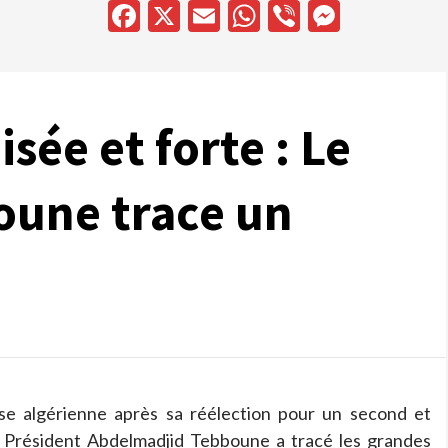
Facebook
X
Email
WhatsApp
Viber
Messen
sée et forte : Le
oune trace un
se algérienne après sa réélection pour un second et
e Président Abdelmadjid Tebboune a tracé les grandes