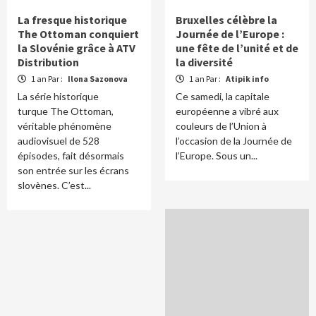
La fresque historique
Bruxelles célèbre la
The Ottoman conquiert
Journée de l’Europe :
la Slovénie grâce à ATV
une fête de l’unité et de
Distribution
la diversité
1 an Par :
Ilona Sazonova
1 an Par :
Atipik info
La série historique
Ce samedi, la capitale
turque The Ottoman,
européenne a vibré aux
véritable phénomène
couleurs de l’Union à
audiovisuel de 528
l’occasion de la Journée de
épisodes, fait désormais
l’Europe. Sous un...
son entrée sur les écrans
slovènes. C’est...