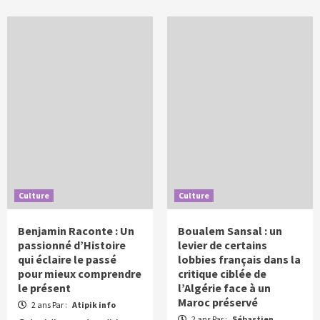
Culture
Culture
Benjamin Raconte : Un
Boualem Sansal : un
passionné d’Histoire
levier de certains
qui éclaire le passé
lobbies français dans la
pour mieux comprendre
critique ciblée de
le présent
l’Algérie face à un
Maroc préservé
2 ans Par :
Atipik info
2 ans Par :
Sébastien