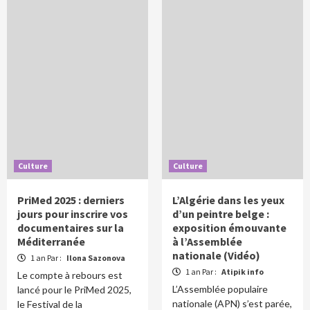
Culture
Culture
PriMed 2025 : derniers
L’Algérie dans les yeux
jours pour inscrire vos
d’un peintre belge :
documentaires sur la
exposition émouvante
Méditerranée
à l’Assemblée
nationale (Vidéo)
1 an Par :
Ilona Sazonova
1 an Par :
Atipik info
Le compte à rebours est
L’Assemblée populaire
lancé pour le PriMed 2025,
nationale (APN) s’est parée,
le Festival de la