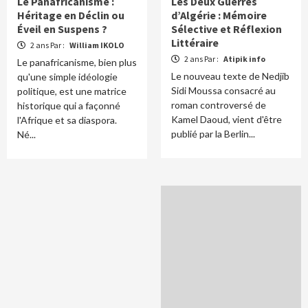
Le Panafricanisme :
Les Deux Guerres
Héritage en Déclin ou
d’Algérie : Mémoire
Éveil en Suspens ?
Sélective et Réflexion
Littéraire
2 ans Par :
William IKOLO
2 ans Par :
Atipik info
Le panafricanisme, bien plus
Le nouveau texte de Nedjib
qu'une simple idéologie
Sidi Moussa consacré au
politique, est une matrice
roman controversé de
historique qui a façonné
Kamel Daoud, vient d'être
l'Afrique et sa diaspora.
publié par la Berlin...
Né...