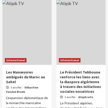
International
International
Les Manœuvres
Le Président Tebboune
ambiguës du Maroc au
renforce les liens avec
Sahel
la diaspora algérienne
à travers des initiatives
3 ans Par :
Sébastien
sociales novatrices
Vanden Broek
3 ans Par :
Atipik info
L'expansion diplomatique de
la monarchie marocaine
Le Président algérien,
soulève des interrogations