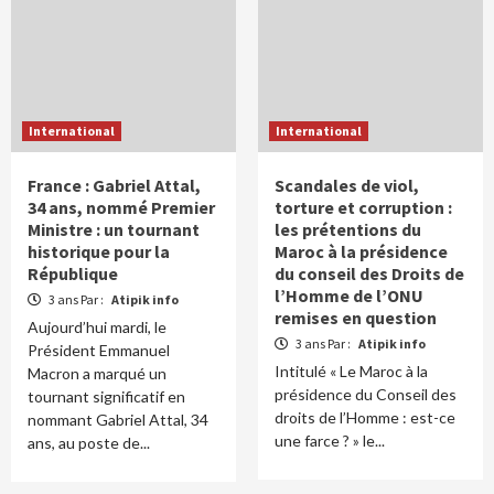
International
International
France : Gabriel Attal,
Scandales de viol,
34 ans, nommé Premier
torture et corruption :
Ministre : un tournant
les prétentions du
historique pour la
Maroc à la présidence
République
du conseil des Droits de
l’Homme de l’ONU
3 ans Par :
Atipik info
remises en question
Aujourd’hui mardi, le
3 ans Par :
Atipik info
Président Emmanuel
Intitulé « Le Maroc à la
Macron a marqué un
présidence du Conseil des
tournant significatif en
droits de l’Homme : est-ce
nommant Gabriel Attal, 34
une farce ? » le...
ans, au poste de...