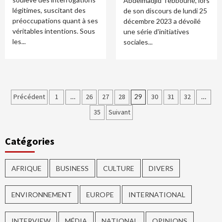
Abdelmadjid Tebboune, lors
légitimes, suscitant des
de son discours de lundi 25
préoccupations quant à ses
décembre 2023 a dévoilé
véritables intentions. Sous
une série d'initiatives
les...
sociales...
Précédent
1
…
26
27
28
29
30
31
32
…
35
Suivant
Catégories
AFRIQUE
BUSINESS
CULTURE
DIVERS
ENVIRONNEMENT
EUROPE
INTERNATIONAL
INTERVIEW
MÉDIA
NATIONAL
OPINIONS