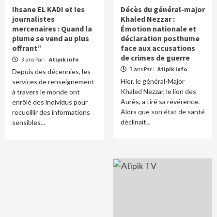
Ihsane EL KADI et les
Décès du général-major
journalistes
Khaled Nezzar :
mercenaires : Quand la
Émotion nationale et
plume se vend au plus
déclaration posthume
offrant”
face aux accusations
de crimes de guerre
3 ans Par :
Atipik info
3 ans Par :
Atipik info
Depuis des décennies, les
Hier, le général-Major
services de renseignement
Khaled Nezzar, le lion des
à travers le monde ont
Aurès, a tiré sa révérence.
enrôlé des individus pour
Alors que son état de santé
recueillir des informations
déclinait...
sensibles...