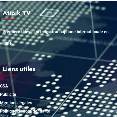
Atipik TV
Première télévision belge francophone internationale en
ligne.
Liens utiles
CSA
Publicité
Mentions légales
Politique de confidentialité