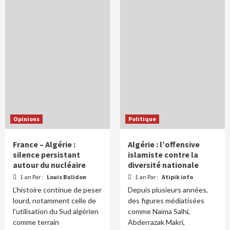
Opinions
Politique
France – Algérie :
Algérie : l’offensive
silence persistant
islamiste contre la
autour du nucléaire
diversité nationale
1 an Par :
Louis Bulidon
1 an Par :
Atipik info
L’histoire continue de peser
Depuis plusieurs années,
lourd, notamment celle de
des figures médiatisées
l’utilisation du Sud algérien
comme Naïma Salhi,
comme terrain
Abderrazak Makri,