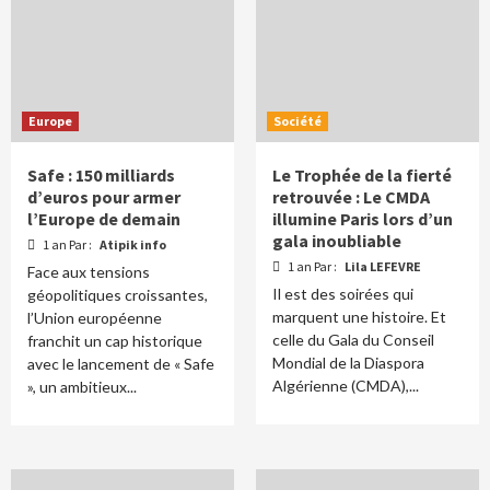
Europe
Société
Safe : 150 milliards
Le Trophée de la fierté
d’euros pour armer
retrouvée : Le CMDA
l’Europe de demain
illumine Paris lors d’un
gala inoubliable
1 an Par :
Atipik info
1 an Par :
Lila LEFEVRE
Face aux tensions
Il est des soirées qui
géopolitiques croissantes,
marquent une histoire. Et
l’Union européenne
celle du Gala du Conseil
franchit un cap historique
Mondial de la Diaspora
avec le lancement de « Safe
Algérienne (CMDA),...
», un ambitieux...