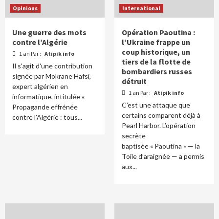
Opinions
International
Une guerre des mots
Opération Paoutina :
contre l’Algérie
l’Ukraine frappe un
coup historique, un
1 an Par :
Atipik info
tiers de la flotte de
Il s'agit d'une contribution
bombardiers russes
signée par Mokrane Hafsi,
détruit
expert algérien en
1 an Par :
Atipik info
informatique, intitulée «
C’est une attaque que
Propagande effrénée
certains comparent déjà à
contre l’Algérie : tous...
Pearl Harbor. L’opération
secrète
baptisée « Paoutina » — la
Toile d’araignée — a permis
aux...