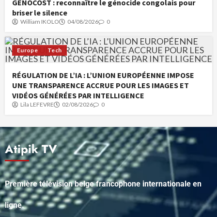
GENOCOST : reconnaître le génocide congolais pour
briser le silence
William IKOLO
04/08/2026
0
Europe
Tech
RÉGULATION DE L’IA : L’UNION EUROPÉENNE IMPOSE
UNE TRANSPARENCE ACCRUE POUR LES IMAGES ET
VIDÉOS GÉNÉRÉES PAR INTELLIGENCE
Lila LEFEVRE
02/08/2026
0
Atipik TV
Première télévision belge francophone internationale en
ligne.