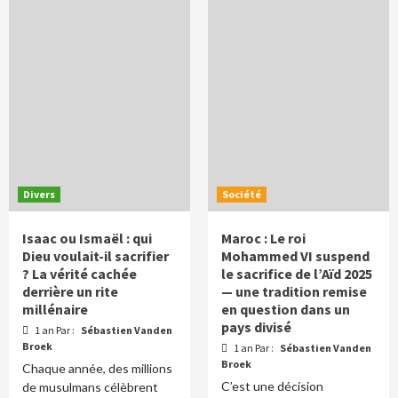
Divers
Société
Isaac ou Ismaël : qui
Maroc : Le roi
Dieu voulait-il sacrifier
Mohammed VI suspend
? La vérité cachée
le sacrifice de l’Aïd 2025
derrière un rite
— une tradition remise
millénaire
en question dans un
pays divisé
1 an Par :
Sébastien Vanden
Broek
1 an Par :
Sébastien Vanden
Broek
Chaque année, des millions
C’est une décision
de musulmans célèbrent