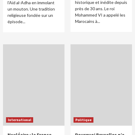
historique et inédite depuis
l’Aïd al-Adha en immolant
près de 30 ans. Le roi
un mouton. Une tradition
Mohammed VI a appelé les
religieuse fondée sur un
Marocains à...
épisode...
International
Politique
Nucléaire : la France
Pourquoi Bruxelles n’a