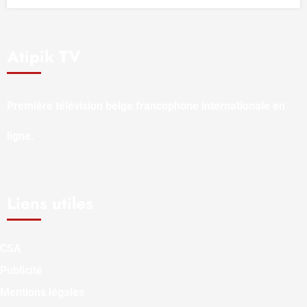
Atipik TV
Première télévision belge francophone internationale en
ligne.
Liens utiles
CSA
Publicité
Mentions légales