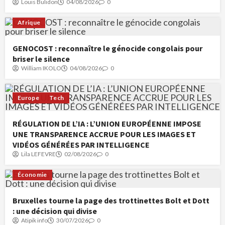
Louis Bulidon
04/08/2026
0
Afrique
GENOCOST : reconnaître le génocide congolais pour
briser le silence
William IKOLO
04/08/2026
0
Europe
Tech
RÉGULATION DE L’IA : L’UNION EUROPÉENNE IMPOSE
UNE TRANSPARENCE ACCRUE POUR LES IMAGES ET
VIDÉOS GÉNÉRÉES PAR INTELLIGENCE
Lila LEFEVRE
02/08/2026
0
Économie
Bruxelles tourne la page des trottinettes Bolt et Dott
: une décision qui divise
Atipik info
30/07/2026
0