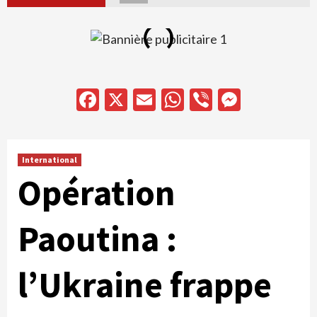
Facebook
X
Email
WhatsApp
Viber
Messen
International
Opération
Paoutina :
l’Ukraine frappe