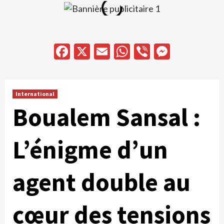
Facebook
X
Email
WhatsApp
Viber
Messen
International
Boualem Sansal :
L’énigme d’un
agent double au
cœur des tensions