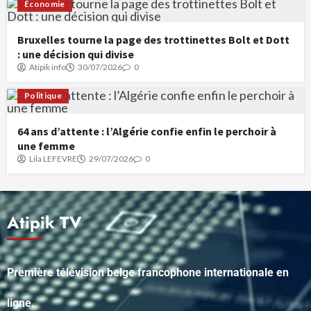
Économie
Bruxelles tourne la page des trottinettes Bolt et Dott
: une décision qui divise
Atipik info
30/07/2026
0
Politique
64 ans d’attente : l’Algérie confie enfin le perchoir à
une femme
Lila LEFEVRE
29/07/2026
0
Atipik TV
Première télévision belge francophone internationale en
ligne.