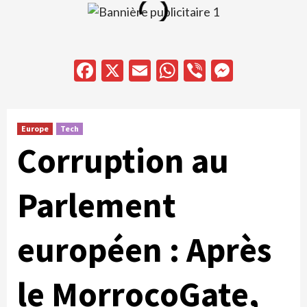
Facebook
X
Email
WhatsApp
Viber
Messen
Europe
Tech
Corruption au
Parlement
européen : Après
le MorrocoGate,