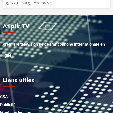
Lila LEFEVRE
02/08/2026
0
Atipik TV
Première télévision belge francophone internationale en
ligne.
Liens utiles
CSA
Publicité
Mentions légales