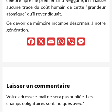
célèbre après le premier tir à Reggane, il n’a laissé
aucune trace du coût humain de cette “grandeur
atomique” qu’il revendiquait.
Ce devoir de mémoire incombe désormais à notre
génération.
Facebook
X
Email
WhatsApp
Viber
Messen
Laisser un commentaire
Votre adresse e-mail ne sera pas publiée.
Les
champs obligatoires sont indiqués avec
*