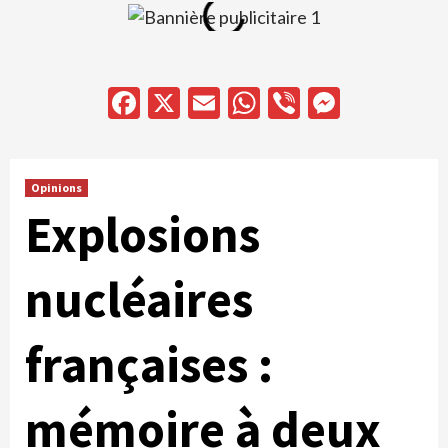
Facebook
X
Email
WhatsApp
Viber
Messen
Opinions
Explosions
nucléaires
françaises :
mémoire à deux